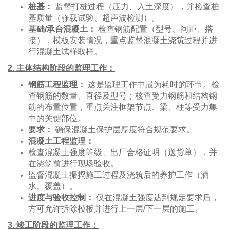
桩基：
监督打桩过程（压力、入土深度），并检查桩
基质量（静载试验、超声波检测）。
基础/承台混凝土：
检查钢筋配置（型号、间距、搭
接），模板安装情况，重点监督混凝土浇筑过程并进
行混凝土试样取样。
2. 主体结构阶段的监理工作：
钢筋工程监理：
这是监理工作中最为耗时的环节。检
查钢筋的数量、直径及型号；核查受力钢筋和结构钢
筋的布置位置，重点关注框架节点、梁、柱等受力集
中的关键部位。
要求：
确保混凝土保护层厚度符合规范要求。
混凝土工程监理：
检查混凝土强度等级、出厂合格证明（送货单），并
在浇筑前进行现场验收。
监督混凝土振捣施工过程及浇筑后的养护工作（洒
水、覆盖）。
进度与验收控制：
仅在混凝土强度达到规定要求后，
方可允许拆除模板并进行上一层/下一层的施工。
3. 竣工阶段的监理工作：