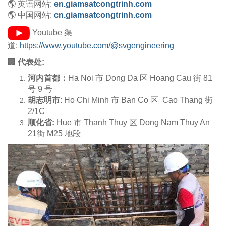
🌎 英语网站:
en.giamsatcongtrinh.com
🌎 中国网站:
cn.giamsatcongtrinh.com
Youtube 渠
道:
https://www.youtube.com/@svgengineering
🏢 代表处:
河内首都：
Ha Noi 市 Dong Da 区 Hoang Cau 街 81
号 9 号
胡志明市
: Ho Chi Minh 市 Ban Co 区
Cao Thang 街
2/1C
顺化省:
Hue 市 Thanh Thuy 区 Dong Nam Thuy An
21街 M25 地段